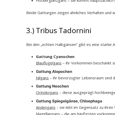
Höckerglanzgans – sie kommt hauptsächlich i
Beide Gattungen zeigen ähnliches Verhalten und 
3.) Tribus Tadornini
Bei den „echten Halbgänsen“ gibt es eine starke A
Gattung Cyanochen
Blauflügelgans
– ihr Vorkommen beschänkt sic
Gattung Alopochen
Nilgans
– ihr bevorzugter Lebensraum sind d
Gattung Neochen
Orinokogans
– diese ausgeprägt hochbeinige
Gattung Spiegelgänse, Chloephaga
Andengans
– sie lebt im Gegensatz zu ihre
Magellangans
– die am häufigsten vorkomme