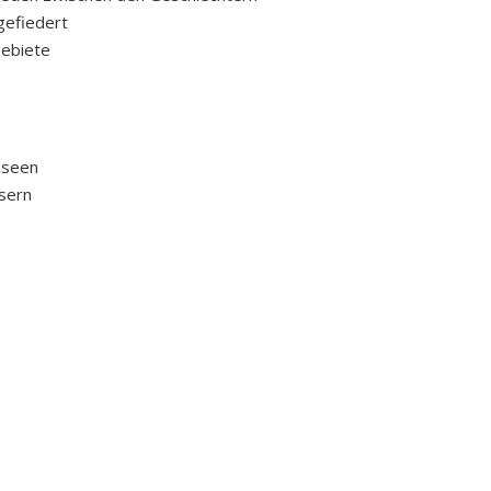
gefiedert
gebiete
useen
sern