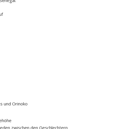
Senegal.
uf
s und Orinoko
eehöhe
ieden zwischen den Geschlechtern