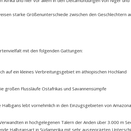
n Afrika und hier vor allem in den Deltamündungen von Niger und 
weisen starke Größenunterschiede zwischen den Geschlechtern a
rtenvielfalt mit den folgenden Gattungen:
h auf ein kleines Verbreitungsgebiet im äthiopischen Hochland
ie großen Flussläufe Ostafrikas und Savannensümpfe
 Halbgans lebt vornehmlich in den Einzugsgebieten von Amazona
n Verwandten in hochgelegenen Tälern der Anden über 3.000 m S
nde Halbgansart in Südamerika mit sehr ausgeprägten Untersch