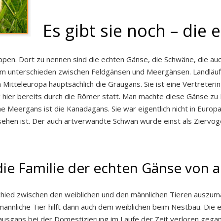
Es gibt sie noch – die
n. Dort zu nennen sind die echten Gänse, die Schwäne, die auch 
m unterschieden zwischen Feldgänsen und Meergänsen. Landläufi
n Mitteleuropa hauptsächlich die Graugans. Sie ist eine Vertreter
 hier bereits durch die Römer statt. Man machte diese Gänse zu H
ine Meergans ist die Kanadagans. Sie war eigentlich nicht in Euro
sehen ist. Der auch artverwandte Schwan wurde einst als Ziervoge
die Familie der echten Gänse von
chied zwischen den weiblichen und den männlichen Tieren auszum
nnliche Tier hilft dann auch dem weiblichen beim Nestbau. Die e
 Hausgans bei der Domestizierung im Laufe der Zeit verloren gega