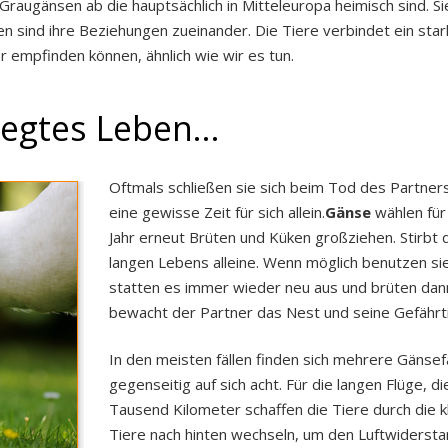
n Graugänsen ab die hauptsächlich in Mitteleuropa heimisch sind. 
n sind ihre Beziehungen zueinander. Die Tiere verbindet ein sta
r empfinden können, ähnlich wie wir es tun.
gtes Leben...
Oftmals schließen sie sich beim Tod des Partner
eine gewisse Zeit für sich allein.
Gänse
wählen für 
Jahr erneut Brüten und Küken großziehen. Stirbt d
langen Lebens alleine. Wenn möglich benutzen sie
statten es immer wieder neu aus und brüten dann
bewacht der Partner das Nest und seine Gefährti
In den meisten fällen finden sich mehrere Gänse
gegenseitig auf sich acht. Für die langen Flüge, di
Tausend Kilometer schaffen die Tiere durch die 
Tiere nach hinten wechseln, um den Luftwiderstan