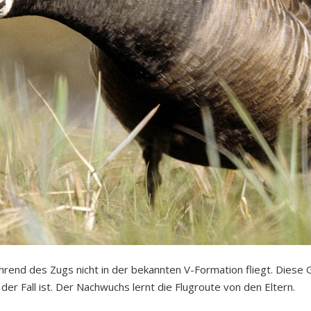
hrend des Zugs nicht in der bekannten V-Formation fliegt. Diese G
er Fall ist. Der Nachwuchs lernt die Flugroute von den Eltern.