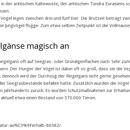
in der arktischen Kältewüste, der arktischen Tundra Eurasiens sow
euen.
n Vögel legen zwischen drei und fünf Eier. Die Brutzeit beträgt z
ie Jungvögel flügge. Zum etwa selben Zeitpunkt ist die Vollmause
elgänse magisch an
Ringelgans oft auf Seegras- oder Grünalgenflächen nach. Sehr zum
ern. Der Hunger der Vögel ist dabei oft so groß, dass sie die V
 dennoch wird der Durchzug der Ringelgans nicht gerne gesehen. 
er Seegrasbestände befallen hatte. Zusätzlich wurden die Vögel in
en Jahrhunderts zurück. Es wurden Schutzmaßnahmen zur Erhaltun
aktuell etwa einen Bestand von 570.000 Tieren.
-natur-au%C3%9Ferhalb-86582/