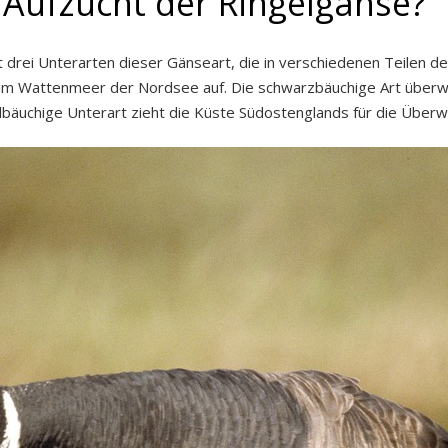
e Aufzucht der Ringelgänse?
bt drei Unterarten dieser Gänseart, die in verschiedenen Teilen 
l im Wattenmeer der Nordsee auf. Die schwarzbäuchige Art überwin
lbäuchige Unterart zieht die Küste Südostenglands für die Überw